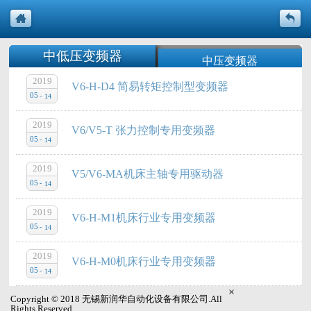
中低压变频器
中压变频器
2019
V6-H-D4 简易转矩控制型变频器
行业专用变频器
变频器配件
05
-
14
伺服驱动器
电动汽车电机控制器
2019
V6/V5-T 张力控制专用变频器
05
-
14
光伏逆变系列
2019
V5/V6-MA机床主轴专用驱动器
05
-
14
2019
V6-H-M1机床行业专用变频器
05
-
14
2019
V6-H-M0机床行业专用变频器
05
-
14
×
Copyright © 2018 无锡新润华自动化设备有限公司.All
Rights Reserved